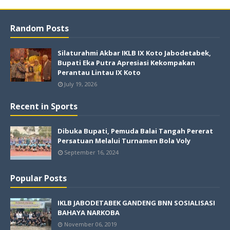
Random Posts
Silaturahmi Akbar IKLB IX Koto Jabodetabek,
Bupati Eka Putra Apresiasi Kekompakan
Perantau Lintau IX Koto
July 19, 2026
Recent in Sports
Dibuka Bupati, Pemuda Balai Tangah Pererat
Persatuan Melalui Turnamen Bola Voly
September 16, 2024
Popular Posts
IKLB JABODETABEK GANDENG BNN SOSIALISASI
BAHAYA NARKOBA
November 06, 2019