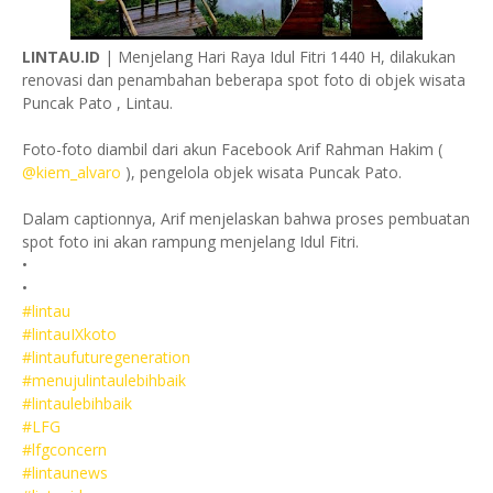
LINTAU.ID
| Menjelang Hari Raya Idul Fitri 1440 H, dilakukan
renovasi dan penambahan beberapa spot foto di objek wisata
Puncak Pato , Lintau.
Foto-foto diambil dari akun Facebook Arif Rahman Hakim (
@kiem_alvaro
), pengelola objek wisata Puncak Pato.
Dalam captionnya, Arif menjelaskan bahwa proses pembuatan
spot foto ini akan rampung menjelang Idul Fitri.
•
•
#lintau
#lintauIXkoto
#lintaufuturegeneration
#menujulintaulebihbaik
#lintaulebihbaik
#LFG
#lfgconcern
#lintaunews