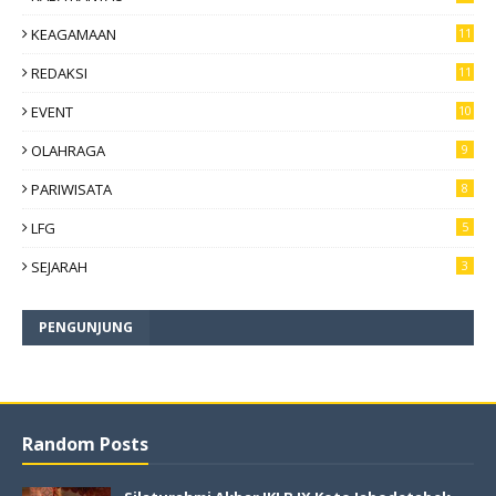
KEAGAMAAN
11
REDAKSI
11
EVENT
10
OLAHRAGA
9
PARIWISATA
8
LFG
5
SEJARAH
3
PENGUNJUNG
Random Posts