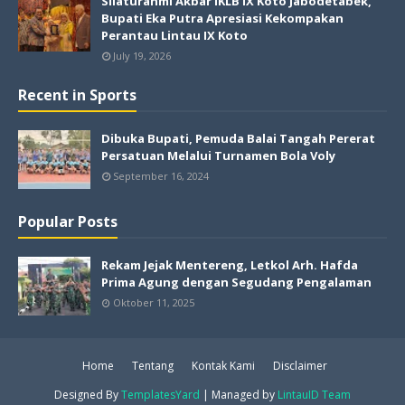
Silaturahmi Akbar IKLB IX Koto Jabodetabek,
Bupati Eka Putra Apresiasi Kekompakan
Perantau Lintau IX Koto
July 19, 2026
Recent in Sports
Dibuka Bupati, Pemuda Balai Tangah Pererat
Persatuan Melalui Turnamen Bola Voly
September 16, 2024
Popular Posts
Rekam Jejak Mentereng, Letkol Arh. Hafda
Prima Agung dengan Segudang Pengalaman
Oktober 11, 2025
Home
Tentang
Kontak Kami
Disclaimer
Designed By
TemplatesYard
| Managed by
LintauID Team