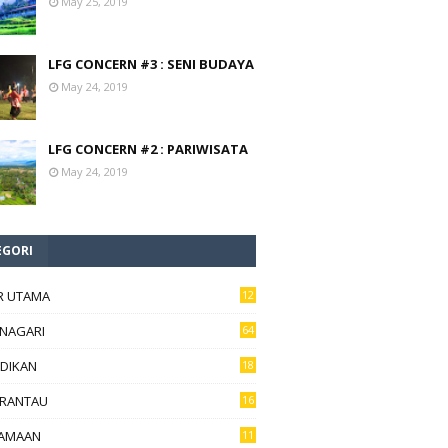
May 25, 2019
LFG CONCERN #3 : SENI BUDAYA
May 24, 2019
LFG CONCERN #2 : PARIWISATA
May 24, 2019
EGORI
R UTAMA
12
6
 NAGARI
64
IDIKAN
18
 RANTAU
16
AMAAN
11