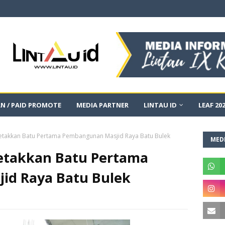
AN / PAID PROMOTE
MEDIA PARTNER
LINTAU ID
LEAF 20
Letakkan Batu Pertama Pembangunan Masjid Raya Batu Bulek
MEDI
Letakkan Batu Pertama
id Raya Batu Bulek