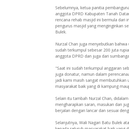
Sebelumnya, ketua panitia pembanguna
anggota DPRD Kabupaten Tanah Datar
rencana rehab masjid ini bermula dari i
pengurus masjid yang menginginkan sebu
Bulek.
Nurzal Chan juga menyebutkan bahwa 
sudah terkumpul sebesar 200 juta rupia
anggota DPRD dan juga dari sumbanga
"Saat ini sudah terkumpul anggaran se
juga donatur, namun dalam perencanaan
jadi kami masih sangat membutuhkan ul
masyarakat baik yang di kampung maupu
Selain itu tambah Nurzal Chan, didala
mengharapkan saran, masukan dan juga
berjalan dengan lancar dan sesuai den
Selanjutnya, Wali Nagari Batu Bulek a
kepada seluruh masyarakat baik yang d