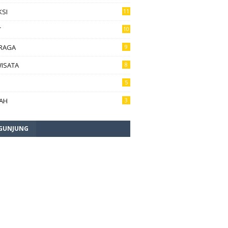
KSI
11
T
10
RAGA
9
WISATA
8
5
RAH
3
GUNJUNG