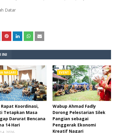
ah Datar
 INI
BA NAGARI
EVENT
 Rapat Koordinasi,
Wabup Ahmad Fadly
ti Tetapkan Masa
Dorong Pelestarian Silek
gap Darurat Bencana
Pangian sebagai
a 14 Hari
Penggerak Ekonomi
Kreatif Nagari
14, 2026