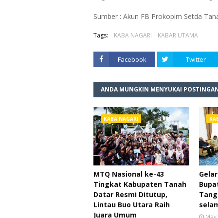
Sumber : Akun FB Prokopim Setda Tan
Tags:
KABA NAGARI
KABAR UTAMA
Facebook
Twitter
ANDA MUNGKIN MENYUKAI POSTINGAN
KABA NAGARI
KA
MTQ Nasional ke-43
Gelar
Tingkat Kabupaten Tanah
Bupa
Datar Resmi Ditutup,
Tang
Lintau Buo Utara Raih
selam
Juara Umum
May 