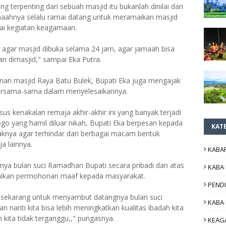
 terpenting dari sebuah masjid itu bukanlah dinilai dari
aahnya selalu ramai datang untuk meramaikan masjid
ai kegiatan keagamaan.
 agar masjid dibuka selama 24 jam, agar jamaah bisa
n dimasjid," sampai Eka Putra.
an masjid Raya Batu Bulek, Bupati Eka juga mengajak
bersama-sama dalam menyelesaikannya.
s kenakalan remaja akhir-akhir ini yang banyak terjadi
go yang hamil diluar nikah, Bupati Eka berpesan kepada
KAT
aknya agar terhindar dari berbagai macam bentuk
a lainnya.
KABA
gnya bulan suci Ramadhan Bupati secara pribadi dan atas
KABA
ikan permohonan maaf kepada masyarakat.
PEND
dari sekarang untuk menyambut datangnya bulan suci
KABA
nanti kita bisa lebih meningkatkan kualitas ibadah kita
 kita tidak terganggu,," pungasnya.
KEAG