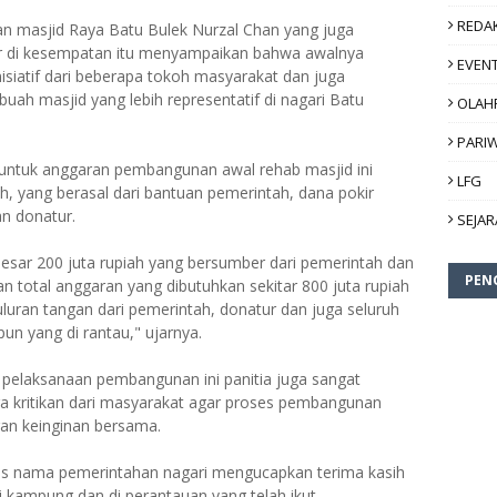
REDA
n masjid Raya Batu Bulek Nurzal Chan yang juga
 di kesempatan itu menyampaikan bahwa awalnya
EVEN
nisiatif dari beberapa tokoh masyarakat dan juga
ah masjid yang lebih representatif di nagari Batu
OLAH
PARI
untuk anggaran pembangunan awal rehab masjid ini
LFG
h, yang berasal dari bantuan pemerintah, dana pokir
n donatur.
SEJA
besar 200 juta rupiah yang bersumber dari pemerintah dan
PEN
 total anggaran yang dibutuhkan sekitar 800 juta rupiah
uran tangan dari pemerintah, donatur dan juga seluruh
n yang di rantau," ujarnya.
m pelaksanaan pembangunan ini panitia juga sangat
 kritikan dari masyarakat agar proses pembangunan
gan keinginan bersama.
tas nama pemerintahan nagari mengucapkan terima kasih
i kampung dan di perantauan yang telah ikut