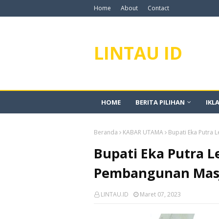
Home
About
Contact
LINTAU ID
HOME
BERITA PILIHAN
IKL
Beranda
KABAR UTAMA
Bupati Eka Putra 
Bupati Eka Putra 
Pembangunan Masj
LINTAU.ID
Maret 07, 2023