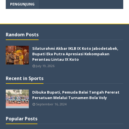
PENGUNJUNG
Random Posts
Silaturahmi Akbar IKLB IX Koto Jabodetabek,
Bupati Eka Putra Apresiasi Kekompakan
Perantau Lintau IX Koto
July 19, 2026
Recent in Sports
Dibuka Bupati, Pemuda Balai Tangah Pererat
Persatuan Melalui Turnamen Bola Voly
September 16, 2024
Popular Posts